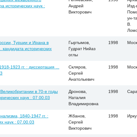
ра исторических наук :
Андрей
Изд-
Викторович
Помо
ун-т
В.
Лом
ссии, Турции и Ирана в
Гыртымов,
1998
Моск
.. кандидата исторических
Гудрат Нийаз
оглы
18-1923 гг. : диссертация ...
Скляров,
1998
Моск
03
Сергей
Анатольевич
Великобритании в 70-е годы
Дронова,
1998
Сара
орических наук : 07.00.03
Наталия
Владимировна
ализма, 1840-1947 гг. :
Жбанов,
1998
Ирку
х наук : 07.00.03
Сергей
Викторович