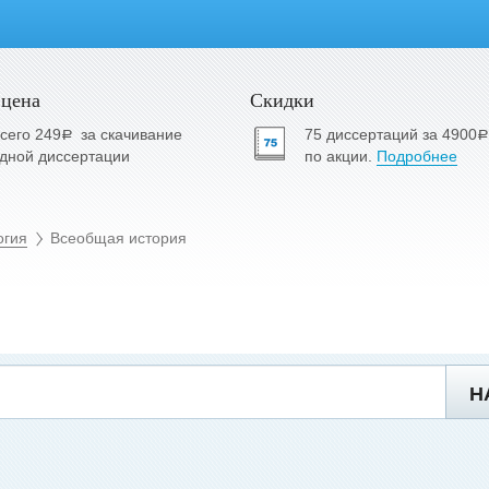
 цена
Скидки
сего 249
за скачивание
75 диссертаций за 4900
a
a
дной диссертации
по акции.
Подробнее
огия
Всеобщая история
Н