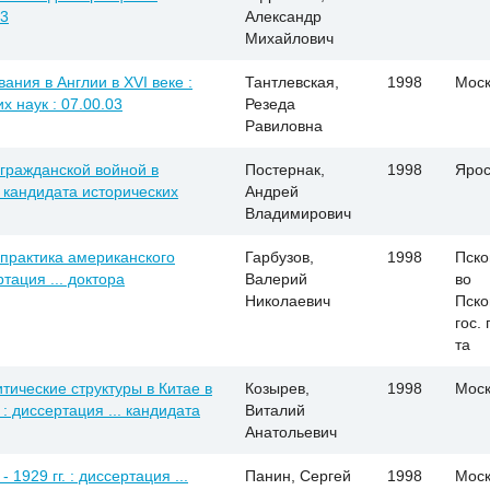
03
Александр
Михайлович
ния в Англии в XVI веке :
Тантлевская,
1998
Моск
х наук : 07.00.03
Резеда
Равиловна
 гражданской войной в
Постернак,
1998
Ярос
. кандидата исторических
Андрей
Владимирович
 практика американского
Гарбузов,
1998
Пско
ртация ... доктора
Валерий
во
Николаевич
Пско
гос. 
та
ические структуры в Китае в
Козырев,
1998
Моск
 : диссертация ... кандидата
Виталий
Анатольевич
1929 гг. : диссертация ...
Панин, Сергей
1998
Моск