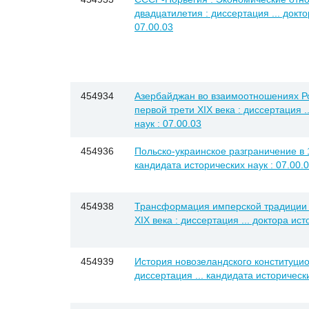
двадцатилетия : диссертация ... докто
07.00.03
454934
Азербайджан во взаимоотношениях Ро
первой трети XIX века : диссертация .
наук : 07.00.03
454936
Польско-украинское разграничение в 19
кандидата исторических наук : 07.00.
454938
Трансформация имперской традиции 
XIX века : диссертация ... доктора ист
454939
История новозеландского конституцион
диссертация ... кандидата исторически