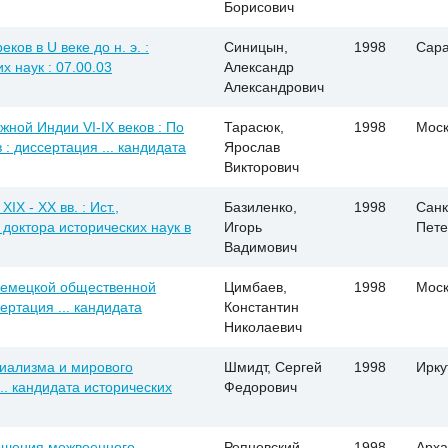
Борисович
ков в U веке до н. э. :
Синицын,
1998
Сара
х наук : 07.00.03
Александр
Александрович
ной Индии VI-IX веков : По
Тарасюк,
1998
Моск
: диссертация ... кандидата
Ярослав
Викторович
X - ХХ вв. : Ист.,
Базиленко,
1998
Санк
. доктора исторических наук в
Игорь
Пете
Вадимович
немецкой общественной
Цимбаев,
1998
Моск
сертация ... кандидата
Константин
Николаевич
иализма и мирового
Шмидт, Сергей
1998
Ирку
... кандидата исторических
Федорович
ошения межвоенного
Репневский,
1998
Арха