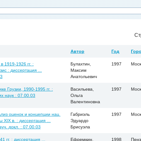
Ст
Автор
Год
Гор
 1919-1926 гг. :
Булахтин,
1997
Моск
с : диссертация ...
Максим
03
Анатольевич
е Грузии, 1990-1995 гг. :
Васильева,
1997
Моск
х наук : 07.00.03
Ольга
Валентиновна
лиз оценок и концепции нац.
Габриэль
1997
Моск
XIX в. : диссертация ...
Эдуардо
ч. докл. : 07.00.03
Брисуэла
 гг. : диссертация ...
Ефремкин,
1998
Пенз