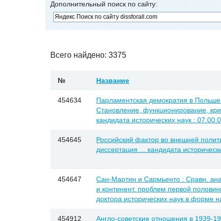
Дополнительный поиск по сайту:
Всего найдено: 3375
№
Название
454634
Парламентская демократия в Польше в
Становление, функционирование, кризи
кандидата исторических наук : 07.00.
454645
Российский фактор во внешней политик
диссертация ... кандидата исторически
454647
Сан-Мартин и Сармьенто : Сравн. ана
и континент. проблем первой половины 
доктора исторических наук в форме нау
454912
Англо-советские отношения в 1939-1941