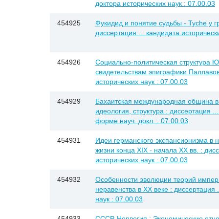
доктора исторических наук : 07.00.03
454925
Фукидид и понятие судьбы - Tyche у гре
диссертация ... кандидата исторически
454926
Социально-политическая структура Юж
свидетельствам эпиграфики Паллавов 
исторических наук : 07.00.03
454929
Бахаитская международная община в XI
идеология, структура : диссертация ..
форме науч. докл. : 07.00.03
454931
Идеи германского экспансионизма в 
жизни конца XIX - начала ХХ вв. : дис
исторических наук : 07.00.03
454932
Особенности эволюции теорий импер
неравенства в ХХ веке : диссертация 
наук : 07.00.03
454933
СССР-Норвегия : Экономические отн