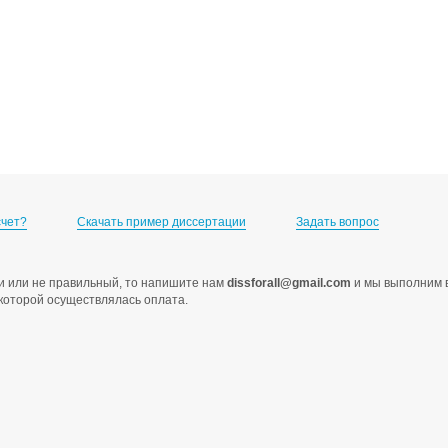
счет?
Скачать пример диссертации
Задать вопрос
ами или не правильный, то напишите нам
dissforall@gmail.com
и мы выполним в
с которой осуществлялась оплата.