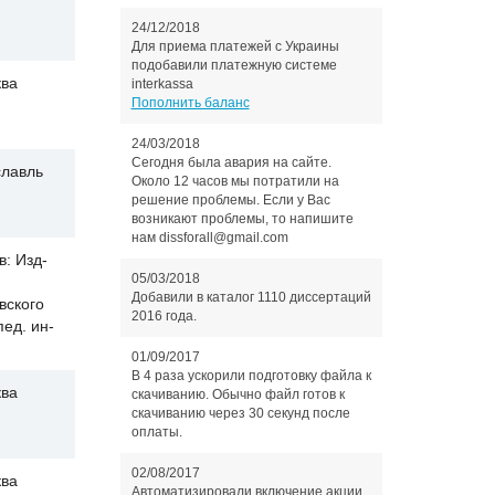
24/12/2018
Для приема платежей с Украины
подобавили платежную системе
ва
interkassa
Пополнить баланс
24/03/2018
Сегодня была авария на сайте.
лавль
Около 12 часов мы потратили на
решение проблемы. Если у Вас
возникают проблемы, то напишите
нам dissforall@gmail.com
в: Изд-
05/03/2018
Добавили в каталог 1110 диссертаций
вского
2016 года.
пед. ин-
01/09/2017
В 4 раза ускорили подготовку файла к
ва
скачиванию. Обычно файл готов к
скачиванию через 30 секунд после
оплаты.
02/08/2017
ва
Автоматизировали включение акции