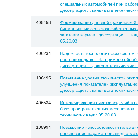
специальных автомобилей при работе 
диссертация ... кандидата технических
405458
Формирование дневной фактической 
биомашинных сельскохозяйственных а
заготовки кормов : диссертация ... ка
05.20.03
406234
Надежность технологических систем 
растениеводстве : На примере обрабо
диссертация ... доктора технических н
106495
Повышение уровня технической эксплу
улучшения показателей эксплуатацио
диссертация ... кандидата технических
406534
Интенсификация очистки изделий в 
базе пространственных механизмов : 
технических наук : 05.20.03
105994
Повышение износостойкости гильз ци
обоснования параметров анодно-меха