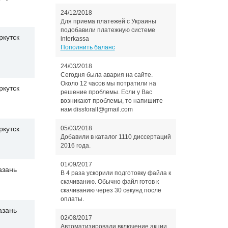
24/12/2018
Для приема платежей с Украины
подобавили платежную системе
ркутск
interkassa
Пополнить баланс
24/03/2018
Сегодня была авария на сайте.
Около 12 часов мы потратили на
ркутск
решение проблемы. Если у Вас
возникают проблемы, то напишите
нам dissforall@gmail.com
05/03/2018
ркутск
Добавили в каталог 1110 диссертаций
2016 года.
01/09/2017
азань
В 4 раза ускорили подготовку файла к
скачиванию. Обычно файл готов к
скачиванию через 30 секунд после
оплаты.
азань
02/08/2017
Автоматизировали включение акции