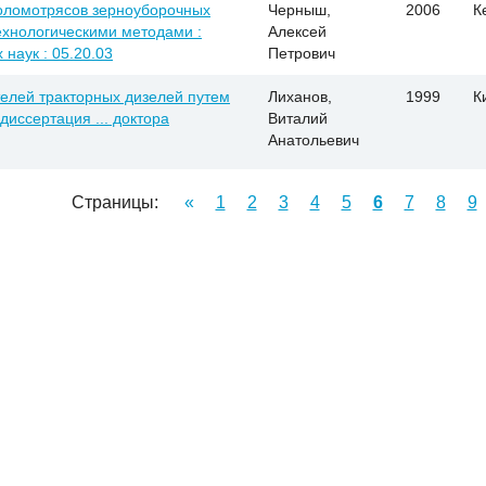
оломотрясов зерноуборочных
Черныш,
2006
К
ехнологическими методами :
Алексей
 наук : 05.20.03
Петрович
елей тракторных дизелей путем
Лиханов,
1999
К
диссертация ... доктора
Виталий
Анатольевич
Страницы:
«
1
2
3
4
5
6
7
8
9