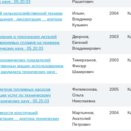
 наук : 05.20.03
Рашитович
й сельскохозяйственной техники
Ильин,
2004
К
ния : диссертация ... доктора
Владимир
Кузьмич
вления и упрочнения деталей
Дворнов,
2003
К
юминиевых сплавов на примере
Евгений
ческих наук : 05.20.03
Владимирович
кономических показателей
Тимерханов,
2003
К
йственных машин использованием
Финзур
 кандидата технических наук :
Шакирович
етров топливных насосов
Филимонова,
2005
К
ции услуг по техническому
Ольга
ехнических наук : 05.20.03
Николаевна
жности конструкций
Мартьянов,
2004
К
ртация ... доктора технических
Анатолий
Петрович