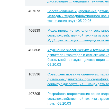
диссертация ... кандидата технических
407073
Восстановление и упрочнение детале
методами термодиффузионного насыще
технических наук : 05.20.03
406839
Моделирование технологии восстано
сельскохозяйственной техники из ал
МДО : диссертация ... кандидата техни
406868
Улучшение экологических и технико-э
двигателей тракторов и сельскохозя
беззольной присадки : диссертация ...
05.20.03
103536
Совершенствование оценочных парам
дизельных двигателей при сертифика
сервису : диссертация ... кандидата т
407205
Разработка теоретических основ наде
сельскохозяйственной техники : диссе
наук : 05.20.03