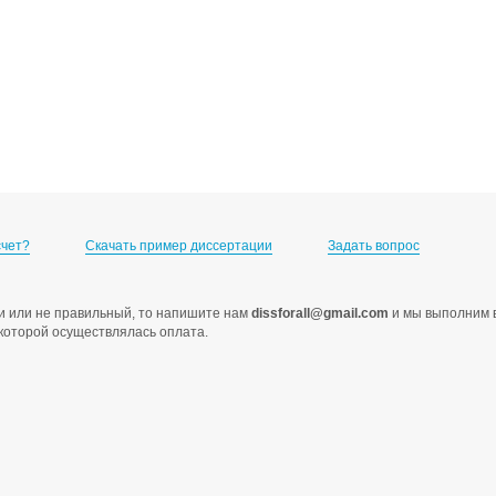
счет?
Скачать пример диссертации
Задать вопрос
ами или не правильный, то напишите нам
dissforall@gmail.com
и мы выполним в
с которой осуществлялась оплата.