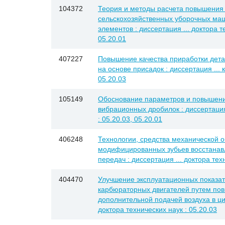
104372
Теория и методы расчета повышения 
сельскохозяйственных уборочных маш
элементов : диссертация ... доктора т
05.20.01
407227
Повышение качества приработки дета
на основе присадок : диссертация ... 
05.20.03
105149
Обоснование параметров и повышени
вибрационных дробилок : диссертация 
: 05.20.03, 05.20.01
406248
Технологии, средства механической о
модифицированных зубьев восстанав
передач : диссертация ... доктора тех
404470
Улучшение эксплуатационных показа
карбюраторных двигателей путем по
дополнительной подачей воздуха в ци
доктора технических наук : 05.20.03