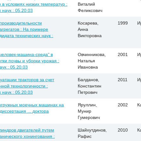
в условиях низких температур :
Виталий
 наук : 05.20.03
Феликсович
производительности
Косарева,
1999
И
грегатов : На примере
Анна
ндидата технических наук :
Викторовна
"человек-машина-среда" в
Овчинникова,
2001
И
тки почвы и уборки урожая :
Наталья
аук : 05.20.03
Ивановна
атации тракторов за счет
Балданов,
2011
И
нной технологичности :
Константин
 наук : 05.20.03
Петрович
погружных моечных машинах на
Яруллин,
2002
К
диссертация ... доктора
Мунир
Гумерович
линдров двигателей путем
Шайхутдинов,
2010
К
нического хонингования :
Рафис