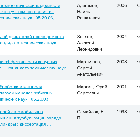
технологической надежности
Адигамов,
2006
К
ин с учетом состояния их
Наиль
ехнических наук : 05.20.03,
Рашатович
лей двигателей после ремонта
Хохлов,
2004
К
кандидата технических наук :
Алексей
Леонидович
е эффективности конусных
Мартьянов,
2008
К
... кандидата технических наук
Сергей
Анатольевич
бработки и контроля
Маркин, Юрий
2001
К
ливаемых колес зубчатых
Сергеевич
нических наук : 05.20.03
телей автомобильных
Самойлов, Н.
1993
К
вышения турбулизации заряда
П.
линдры : диссертация ...