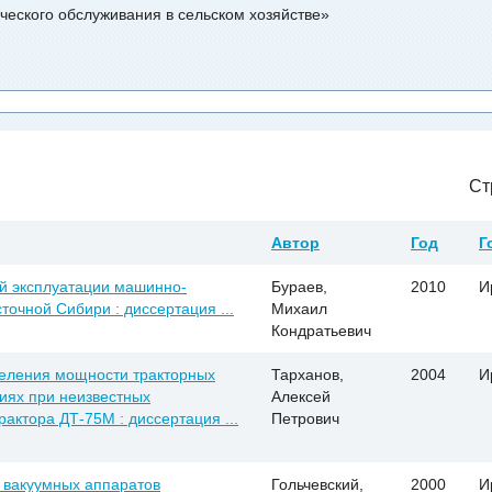
ического обслуживания в сельском хозяйстве»
Ст
Автор
Год
Г
й эксплуатации машинно-
Бураев,
2010
И
точной Сибири : диссертация ...
Михаил
Кондратьевич
деления мощности тракторных
Тарханов,
2004
И
иях при неизвестных
Алексей
актора ДТ-75М : диссертация ...
Петрович
 вакуумных аппаратов
Гольчевский,
2000
И