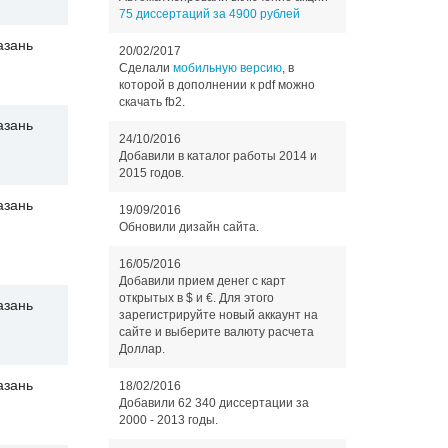
75 диссертаций за 4900 рублей
азань
20/02/2017
Сделали
мобильную версию
, в
которой в дополнении к pdf можно
скачать fb2.
азань
24/10/2016
Добавили в каталог работы 2014 и
2015 годов.
азань
19/09/2016
Обновили дизайн сайта.
16/05/2016
Добавили прием денег с карт
открытых в $ и €. Для этого
азань
зарегистрируйте новый аккаунт на
сайте и выберите валюту расчета
Доллар.
азань
18/02/2016
Добавили 62 340 диссертации за
2000 - 2013 годы.