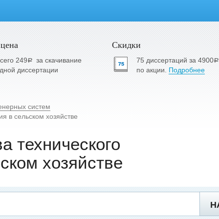
 цена
Скидки
сего 249
за скачивание
75 диссертаций за 4900
a
a
дной диссертации
по акции.
Подробнее
енерных систем
ия в сельском хозяйстве
ва технического
ском хозяйстве
Н