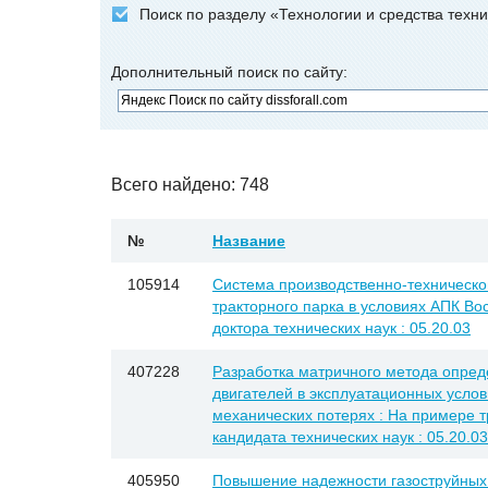
Поиск по разделу «Технологии и средства техн
Дополнительный поиск по сайту:
Всего найдено: 748
№
Название
105914
Система производственно-техническо
тракторного парка в условиях АПК Вос
доктора технических наук : 05.20.03
407228
Разработка матричного метода опре
двигателей в эксплуатационных услов
механических потерях : На примере тр
кандидата технических наук : 05.20.03
405950
Повышение надежности газоструйных