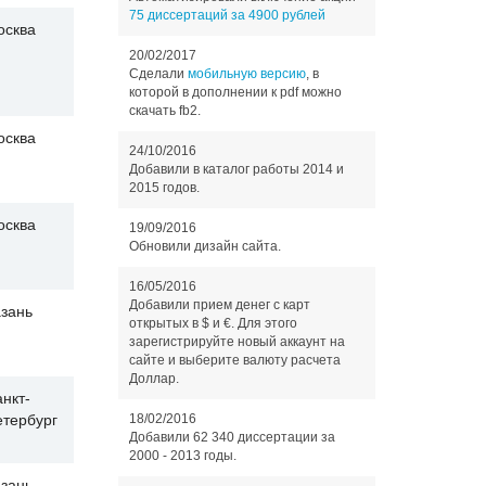
75 диссертаций за 4900 рублей
осква
20/02/2017
Сделали
мобильную версию
, в
которой в дополнении к pdf можно
скачать fb2.
осква
24/10/2016
Добавили в каталог работы 2014 и
2015 годов.
осква
19/09/2016
Обновили дизайн сайта.
16/05/2016
Добавили прием денег с карт
зань
открытых в $ и €. Для этого
зарегистрируйте новый аккаунт на
сайте и выберите валюту расчета
Доллар.
нкт-
18/02/2016
етербург
Добавили 62 340 диссертации за
2000 - 2013 годы.
зань