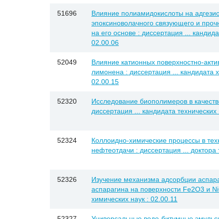
51696
Влияние полиамидокислоты на адгези
эпоксиноволачного связующего и проч
на его основе : диссертация ... кандида
02.00.06
52049
Влияние катионных поверхностно-акти
лимонена : диссертация ... кандидата х
02.00.15
52320
Исследование биополимеров в качеств
диссертация ... кандидата технических 
52324
Коллоидно-химические процессы в те
нефтеотдачи : диссертация ... доктора 
52326
Изучение механизма адсорбции аспара
аспарагина на поверхности Fe2O3 и NiO
химических наук : 02.00.11
52327
Универсальные водо-битумные эмульсии