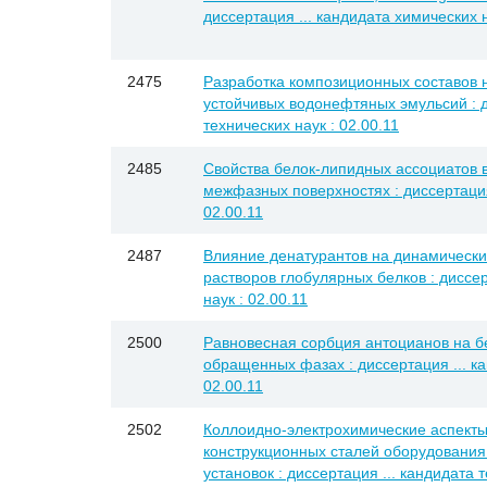
диссертация ... кандидата химических н
2475
Разработка композиционных составов 
устойчивых водонефтяных эмульсий : д
технических наук : 02.00.11
2485
Свойства белок-липидных ассоциатов в
межфазных поверхностях : диссертация 
02.00.11
2487
Влияние денатурантов на динамически
растворов глобулярных белков : диссер
наук : 02.00.11
2500
Равновесная сорбция антоцианов на б
обращенных фазах : диссертация ... ка
02.00.11
2502
Коллоидно-электрохимические аспекты
конструкционных сталей оборудования
установок : диссертация ... кандидата т