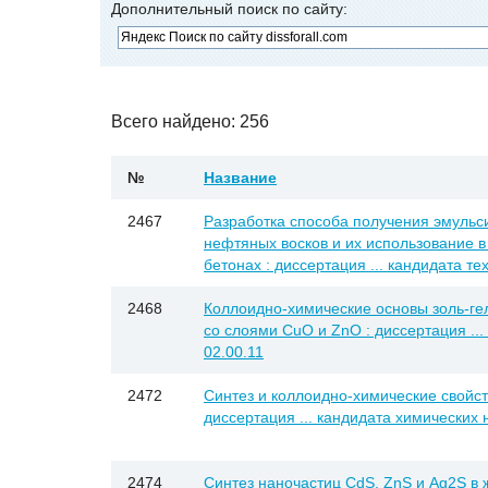
Дополнительный поиск по сайту:
Всего найдено: 256
№
Название
2467
Разработка способа получения эмуль
нефтяных восков и их использование в
бетонах : диссертация ... кандидата тех
2468
Коллоидно-химические основы золь-ге
со слоями CuO и ZnO : диссертация ...
02.00.11
2472
Синтез и коллоидно-химические свойст
диссертация ... кандидата химических н
2474
Синтез наночастиц CdS, ZnS и Ag2S в 