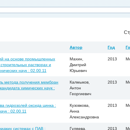
Ст
Автор
Год
Г
сий на основе промышленных
Махин,
2013
М
 строительных растворах и
Дмитрий
нических наук : 02.00.11
Юрьевич
ль метода получения мембран
Калмыков,
2013
М
 кандидата химических наук :
Антон
Георгиевич
ва гидрозолей оксида цинка :
Кузовкова,
2013
М
аук : 02.00.11
Анна
Александровна
жидких системах с ПАВ :
Гуляева,
2013
М