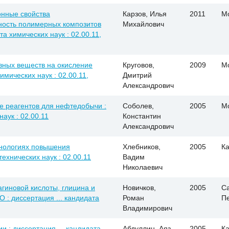
онные свойства
Карзов, Илья
2011
М
ность полимерных композитов
Михайлович
та химических наук : 02.00.11,
вных веществ на окисление
Круговов,
2009
М
имических наук : 02.00.11,
Дмитрий
Александрович
е реагентов для нефтедобычи :
Соболев,
2005
М
наук : 02.00.11
Константин
Александрович
хнологиях повышения
Хлебников,
2005
Ка
технических наук : 02.00.11
Вадим
Николаевич
гиновой кислоты, глицина и
Новичков,
2005
Са
 : диссертация ... кандидата
Роман
П
Владимирович
 : диссертация ... кандидата
Абдуллин, Аяз
2005
Ка