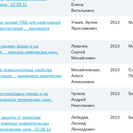
аук : 02.00.11
Елена
Витальевна
на основе ПАВ для разрушения
Учаев, Артем
2013
М
иссертация ... кандидата
Ярославович
 жидких фазах и на
Левачев,
2013
М
... доктора химических наук :
Сергей
Михайлович
е поверхностные свойства
Михайловская,
2013
Са
тация ... кандидата химических
Алеся
П
Алексеевна
ентонитовых глинах и на
Чулков,
2013
Б
ндидата технических наук :
Андрей
Николаевич
 защиты от коррозии
Лебедев,
2013
Б
 ядерных энергетических
Леонид
ехнических наук : 02.00.11
Леонидович