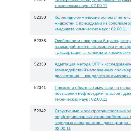
технических наук : 02.00.11
52330
Коллоидно-химические аспекты интен
жидкостей с присадками из сополимеро
кандидата химических наук : 02.00.11
52336
Особенности поведения β-циклодекстри
взаимодействие с витаминами и пове
: диссертация ... кандидата химических 
52339
Адаптация метода ЭПР к исследовани
взаимодействий наполненных полимеро
диссертация ... кандидата химических н
52341
Прямые и обратные эмульсии на основ
повышения нефтеотдачи пластов : дисс
технических наук : 02.00.11
52342
Структурные и электротранспортные х
перфторированных катионообменных м
зарядных электролитов : диссертация ..
02.00.11