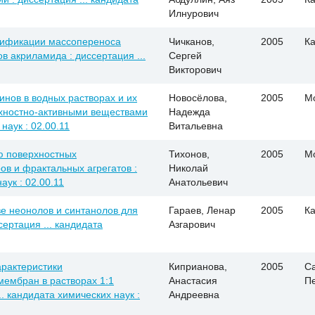
Илнурович
сификации массопереноса
Чичканов,
2005
Ка
в акриламида : диссертация ...
Сергей
Викторович
нов в водных растворах и их
Новосёлова,
2005
М
рхностно-активными веществами
Надежда
наук : 02.00.11
Витальевна
ю поверхностных
Тихонов,
2005
М
в и фрактальных агрегатов :
Николай
аук : 02.00.11
Анатольевич
е неонолов и синтанолов для
Гараев, Ленар
2005
Ка
ертация ... кандидата
Азгарович
арактеристики
Киприанова,
2005
Са
ембран в растворах 1:1
Анастасия
П
. кандидата химических наук :
Андреевна