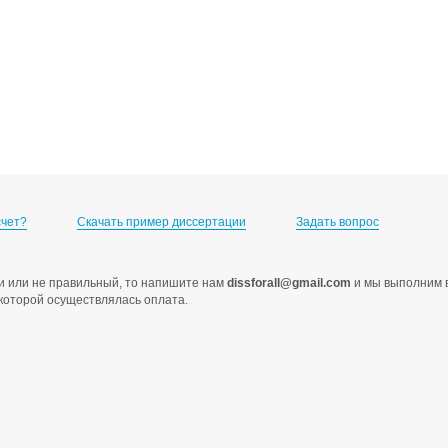
счет?
Скачать пример диссертации
Задать вопрос
ами или не правильный, то напишите нам
dissforall@gmail.com
и мы выполним в
с которой осуществлялась оплата.