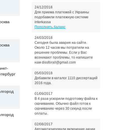
24/12/2018
Для приема платежей с Украины
подобавили платежную системе
осква
interkassa
Пополнить баланс
24/03/2018
Сегодня была авария на сайте.
осква
Около 12 часов мы потратили на
решение проблемы. Если у Вас
возникают проблемы, то напишите
нам dissforall@gmail.com
нкт-
05/03/2018
етербург
Добавили в каталог 1110 диссертаций
2016 года.
елгород
01/09/2017
В 4 раза ускорили подготовку файла к
скачиванию. Обычно файл готов к
скачиванию через 30 секунд после
оплаты.
елгород
02/08/2017
Автоматизировали включение акции