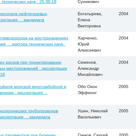
 технических наук : 25.00.18
Суникович
ерсонала нефтегазовых
Богатырева,
2004
ертация ... кандидата
Елена
Викторовна
глеводородов на месторождениях
Харченко,
2004
я ... доктора технических наук :
Юрий
Алексеевич
их рисков при проектировании
Семенов,
2004
вых месторождений : диссертация
Александр
.18
Михайлович
рофиля морской многозабойной и
Обо Окон
2005
герии : диссертация ...
Эффионг
нологических трубопроводов
Ушин, Николай
2005
иссертация ... кандидата
Васильевич
ых параметров при бурении
Греков, Сергей
2005