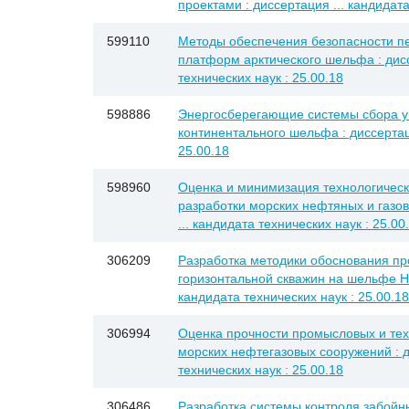
проектами : диссертация ... кандидата
599110
Методы обеспечения безопасности п
платформ арктического шельфа : дисс
технических наук : 25.00.18
598886
Энергосберегающие системы сбора у
континентального шельфа : диссертаци
25.00.18
598960
Оценка и минимизация технологическ
разработки морских нефтяных и газо
... кандидата технических наук : 25.00
306209
Разработка методики обоснования п
горизонтальной скважин на шельфе Ни
кандидата технических наук : 25.00.18
306994
Оценка прочности промысловых и тех
морских нефтегазовых сооружений : д
технических наук : 25.00.18
306486
Разработка системы контроля забойн