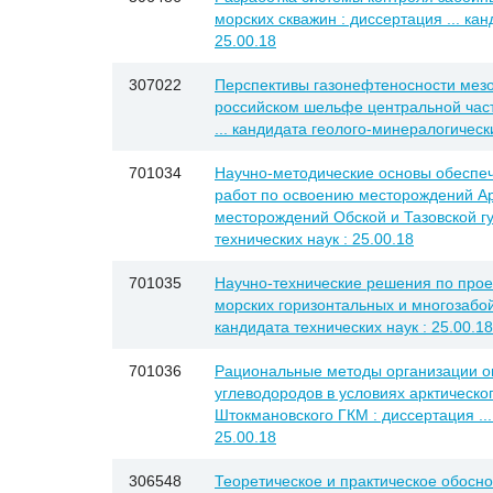
морских скважин : диссертация ... кан
25.00.18
307022
Перспективы газонефтеносности мезо
российском шельфе центральной част
... кандидата геолого-минералогически
701034
Научно-методические основы обеспеч
работ по освоению месторождений Ар
месторождений Обской и Тазовской губ
технических наук : 25.00.18
701035
Научно-технические решения по прое
морских горизонтальных и многозабой
кандидата технических наук : 25.00.18
701036
Рациональные методы организации 
углеводородов в условиях арктическо
Штокмановского ГКМ : диссертация ...
25.00.18
306548
Теоретическое и практическое обосн