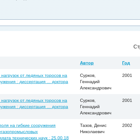
Ст
Автор
Год
нагрузок от ледяных торосов на
Сурков,
2001
жения : диссертация ... доктора
Геннадий
Александрович
нагрузок от ледяных торосов на
Сурков,
2001
жения : диссертация ... доктора
Геннадий
Александрович
поля на гибкие сооружения
Тазов, Денис
2002
тегазопромысловых
Николаевич
идата технических наук : 25.00.18