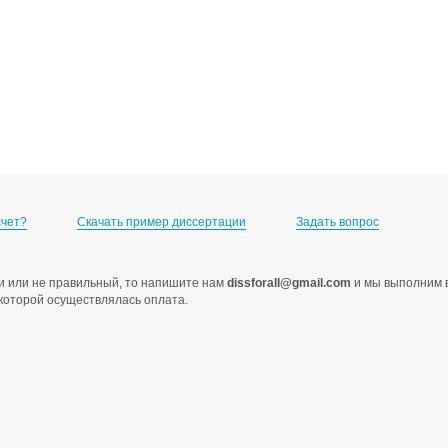
счет?
Скачать пример диссертации
Задать вопрос
ами или не правильный, то напишите нам
dissforall@gmail.com
и мы выполним в
с которой осуществлялась оплата.