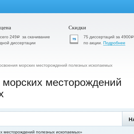
 цена
Скидки
сего 249
за скачивание
75 диссертаций за 4900
a
a
дной диссертации
по акции.
Подробнее
освоения морских месторождений полезных ископаемых
я морских месторождений
х
Н
их месторождений полезных ископаемых»