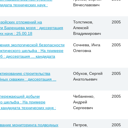
дидата технических наук :
Вячеславович
зойских отложений на
Толстиков,
2005
и Баренцева моря : диссертация
Алексей
х наук : 25.00.18
Владимирович
ения экологической безопасности
Сочнева, Инга
2005
ктического шельфа : На примере
Олеговна
 : диссертация ... кандидата
ктированию строительства
Обухов, Сергей
2005
ных скважин : диссертация ...
Анатольевич
опережающей добычи
Чебаненко,
2005
го шельфа : На примере
Андрей
 кандидата технических наук :
Сергеевич
ование мониторинга подводных
Петров,
2005