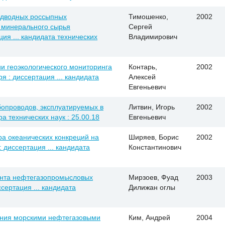
одводных россыпных
Тимошенко,
2002
 минерального сырья
Сергей
ия ... кандидата технических
Владимирович
и геоэкологического мониторинга
Контарь,
2002
я : диссертация ... кандидата
Алексей
Евгеньевич
опроводов, эксплуатируемых в
Литвин, Игорь
2002
ра технических наук : 25.00.18
Евгеньевич
а океанических конкреций на
Ширяев, Борис
2002
 диссертация ... кандидата
Константинович
анта нефтегазопромысловых
Мирзоев, Фуад
2003
ертация ... кандидата
Дилижан оглы
ения морскими нефтегазовыми
Ким, Андрей
2004