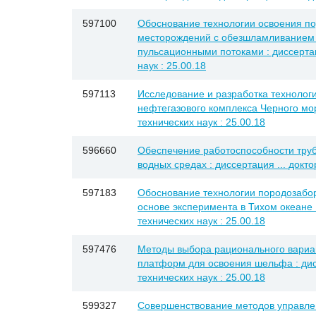
597100
Обоснование технологии освоения п
месторождений с обезшламливанием
пульсационными потоками : диссертац
наук : 25.00.18
597113
Исследование и разработка технологи
нефтегазового комплекса Черного мор
технических наук : 25.00.18
596660
Обеспечение работоспособности труб
водных средах : диссертация ... докто
597183
Обоснование технологии породозабор
основе эксперимента в Тихом океане :
технических наук : 25.00.18
597476
Методы выбора рационального вари
платформ для освоения шельфа : дисс
технических наук : 25.00.18
599327
Совершенствование методов управл