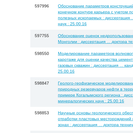
597996
Обоснование параметров конструкций
конечном контуре карьера с учетом п
полезных ископаемых : диссертация .
наук : 25.00.16
597755
Обоснование оценок недропользован
Монголии : диссертация ... доктора те
598550
Моделирование параметров волновог
каротаже для оценки качества цемен
газовых скважин : диссертация ... кан
25.00.16
598847
Геолого-геофизическое моделирован
природных резервуаров нефти в терр
примере Когалымского региона : диссе
минералогических наук : 25.00.16
598853
Научные основы геологического обес
отработки пластовых месторождений 
зонах : диссертация ... доктора технич