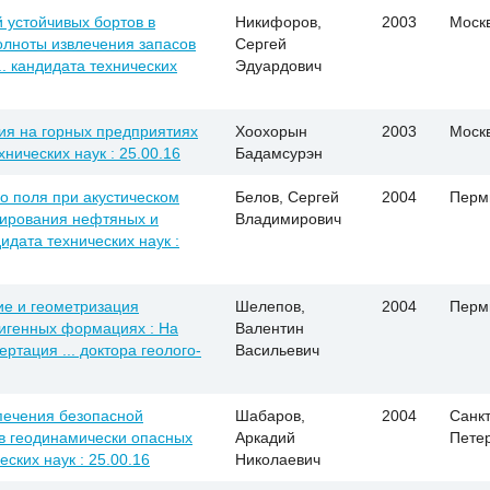
 устойчивых бортов в
Никифоров,
2003
Моск
олноты извлечения запасов
Сергей
.. кандидата технических
Эдуардович
ия на горных предприятиях
Хоохорын
2003
Моск
хнических наук : 25.00.16
Бадамсурэн
о поля при акустическом
Белов, Сергей
2004
Перм
тирования нефтяных и
Владимирович
дидата технических наук :
ие и геометризация
Шелепов,
2004
Перм
игенных формациях : На
Валентин
ртация ... доктора геолого-
Васильевич
печения безопасной
Шабаров,
2004
Санкт
в геодинамически опасных
Аркадий
Пете
еских наук : 25.00.16
Николаевич