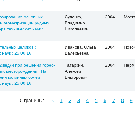
нозирования основных
Сученко,
2004
Моск
и геометризации рудных
Владимир
ора технических наук :
Николаевич
ельных целиков :
Иванова, Ольга
2004
Ново
 наук : 25.00.16
Валерьевна
зведки при решении горно-
Татаркин,
2004
Перм
ных месторождений : На
Алексей
ия калийных солей :
Викторович
 наук : 25.00.16
Страницы:
«
1
2
3
4
5
6
7
8
9