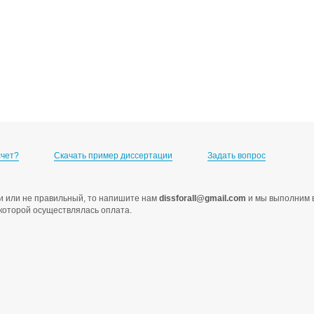
счет?
Скачать пример диссертации
Задать вопрос
ами или не правильный, то напишите нам
dissforall@gmail.com
и мы выполним в
с которой осуществлялась оплата.