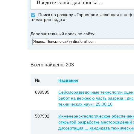
Поиск по разделу «Горнопромышленная и нефте
геометрия недр »
Дополнительный поиск по сайту:
Всего найдено: 203
№
Название
699595
Сейсморазведочные технологии оценк
работ на верхнюю часть разреза : дис
технических наук : 25.00.16
597992
Инженерно-геологическое обеспечен
открытой разработке месторождений 
диссертация ... кандидата технических