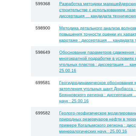
599368
Разработка методики маркшейдерски
строительстве с использованием лазе
диссертация ... кандидата технических
598900
Методика детального анализа волновы
повышения точности оценки их характ
каротаже : диссертация ... кандидата 
598649
Обоснование параметров сдвижения 
многократной подработке в условиях
угольных пластов : диссертация ... ка
25.00.16
699581
Геогидродинамическое обоснование 
затопления угольных шахт Донбасса 
Брянковского региона : диссертация .
наук : 25.00.16
699582
Геолого-геофизическое моделирован
природных резервуаров нефти в терр
примере Когалымского региона : диссе
минералогических наук : 25.00.16