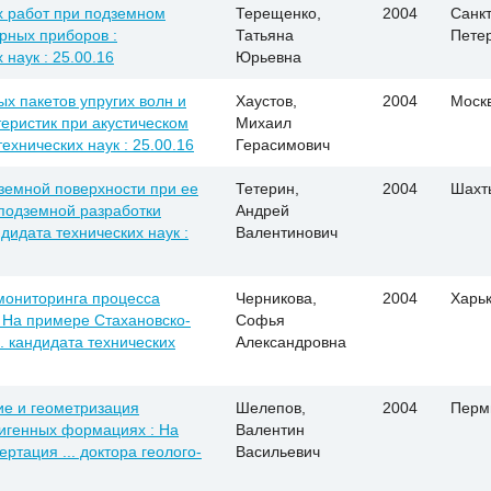
х работ при подземном
Терещенко,
2004
Санкт
рных приборов :
Татьяна
Пете
 наук : 25.00.16
Юрьевна
х пакетов упругих волн и
Хаустов,
2004
Моск
еристик при акустическом
Михаил
технических наук : 25.00.16
Герасимович
земной поверхности при ее
Тетерин,
2004
Шахт
 подземной разработки
Андрей
ндидата технических наук :
Валентинович
мониторинга процесса
Черникова,
2004
Харь
: На примере Стахановско-
Софья
.. кандидата технических
Александровна
ие и геометризация
Шелепов,
2004
Перм
игенных формациях : На
Валентин
ртация ... доктора геолого-
Васильевич