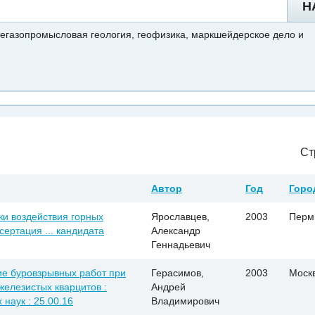
Н
газопромысловая геология, геофизика, маркшейдерское дело и
Ст
Автор
Год
Горо
и воздействия горных
Ярославцев,
2003
Перм
сертация ... кандидата
Александр
Геннадьевич
ие буровзрывных работ при
Герасимов,
2003
Моск
железистых кварцитов :
Андрей
 наук : 25.00.16
Владимирович