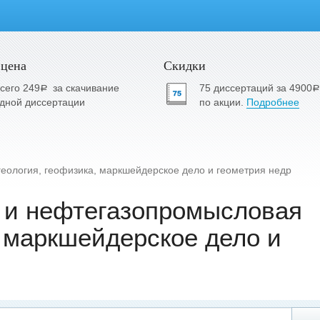
 цена
Скидки
сего 249
за скачивание
75 диссертаций за 4900
a
a
дной диссертации
по акции.
Подробнее
ология, геофизика, маркшейдерское дело и геометрия недр
 и нефтегазопромысловая
, маркшейдерское дело и