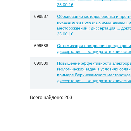
25.00.16
699587
Обоснование методов оценки и прог
показателей полезных ископаемых пр
месторождений : диссертация ... докт
25.00.16
699588
Оптимизация построения предохранит
диссертация ... кандидата технических
699589
Повышение эффективности электрора
геологических задач в условиях соля
примере Верхнекамского месторожден
диссертация ... кандидата технических
Всего найдено: 203