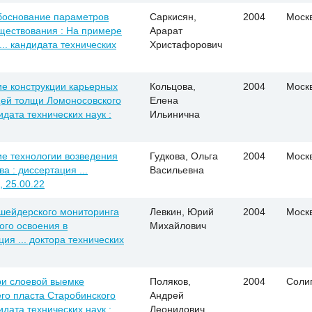
боснование параметров
Саркисян,
2004
Моск
уществования : На примере
Арарат
... кандидата технических
Христафорович
е конструкции карьерных
Кольцова,
2004
Моск
щей толщи Ломоносовского
Елена
идата технических наук :
Ильинична
е технологии возведения
Гудкова, Ольга
2004
Моск
а : диссертация ...
Васильевна
, 25.00.22
шейдерского мониторинга
Левкин, Юрий
2004
Моск
ого освоения в
Михайлович
ия ... доктора технических
ри слоевой выемке
Поляков,
2004
Соли
его пласта Старобинского
Андрей
идата технических наук :
Леонидович