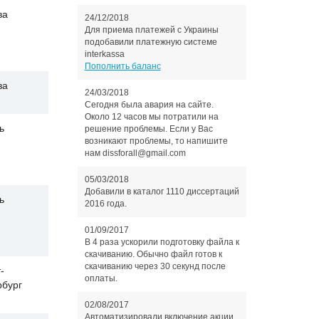
ва
24/12/2018
Для приема платежей с Украины
подобавили платежную системе
interkassa
Пополнить баланс
ва
24/03/2018
Сегодня была авария на сайте.
Около 12 часов мы потратили на
ь
решение проблемы. Если у Вас
возникают проблемы, то напишите
нам dissforall@gmail.com
05/03/2018
Добавили в каталог 1110 диссертаций
ь
2016 года.
01/09/2017
В 4 раза ускорили подготовку файла к
скачиванию. Обычно файл готов к
скачиванию через 30 секунд после
-
оплаты.
рбург
02/08/2017
Автоматизировали включение акции