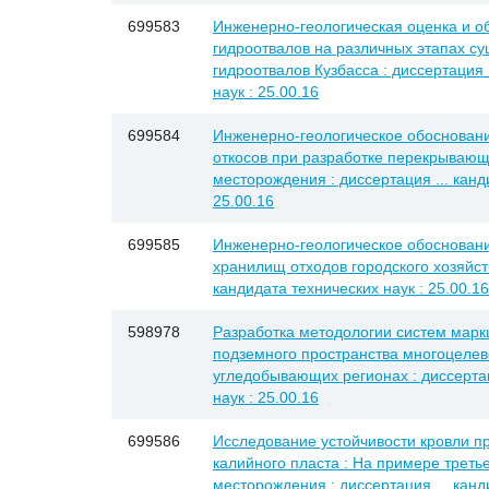
699583
Инженерно-геологическая оценка и о
гидроотвалов на различных этапах с
гидроотвалов Кузбасса : диссертация 
наук : 25.00.16
699584
Инженерно-геологическое обосновани
откосов при разработке перекрываю
месторождения : диссертация ... канд
25.00.16
699585
Инженерно-геологическое обосновани
хранилищ отходов городского хозяйств
кандидата технических наук : 25.00.16
598978
Разработка методологии систем марк
подземного пространства многоцелев
угледобывающих регионах : диссертац
наук : 25.00.16
699586
Исследование устойчивости кровли п
калийного пласта : На примере треть
месторождения : диссертация ... канд