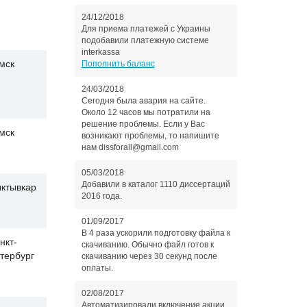
24/12/2018
Для приема платежей с Украины
подобавили платежную системе
interkassa
мск
Пополнить баланс
24/03/2018
Сегодня была авария на сайте.
Около 12 часов мы потратили на
решение проблемы. Если у Вас
мск
возникают проблемы, то напишите
нам dissforall@gmail.com
05/03/2018
Добавили в каталог 1110 диссертаций
ктывкар
2016 года.
01/09/2017
В 4 раза ускорили подготовку файла к
нкт-
скачиванию. Обычно файл готов к
тербург
скачиванию через 30 секунд после
оплаты.
02/08/2017
Автоматизировали включение акции