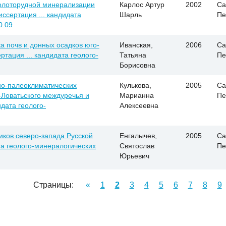
золоторудной минерализации
Карлос Артур
2002
Са
иссертация ... кандидата
Шарль
Пе
0.09
а почв и донных осадков юго-
Иванская,
2006
Са
ртация ... кандидата геолого-
Татьяна
Пе
Борисовна
о-палеоклиматических
Кулькова,
2005
Са
-Ловатьского междуречья и
Марианна
Пе
дата геолого-
Алексеевна
иков северо-запада Русской
Енгалычев,
2005
Са
та геолого-минералогических
Святослав
Пе
Юрьевич
Страницы:
«
1
2
3
4
5
6
7
8
9