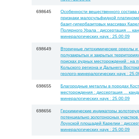
698645
Особенности вещественного состава 
признаки малосульфидной платиноме
базит-гипербазитовых массивах Карел
Полярного Урала : диссертация ... ка
минералогических наук : 25.00.09
698649
Вторичные литохимические ореолы и 
полузакрытых и закрытых территориях
поисках рудных месторождений : на п
Кольского региона и Дальнего Востока
геолого-минералогических наук : 25.0
698655
Благородные металлы в породах Кос
месторождения : диссертация ... канд
минералогических наук : 25.00.09
698656
Геохимические индикаторы золотору
потенциально золотоносных участков
Лоухской площадей Карелии : диссерта
минералогических наук : 25.00.09