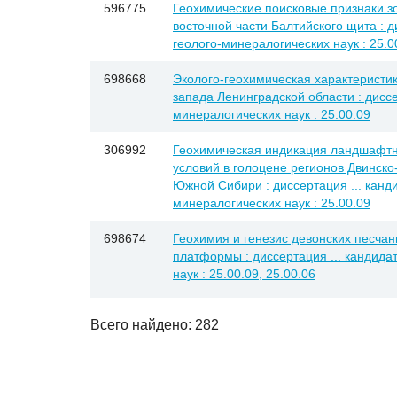
596775
Геохимические поисковые признаки 
восточной части Балтийского щита : д
геолого-минералогических наук : 25.0
698668
Эколого-геохимическая характеристик
запада Ленинградской области : диссе
минералогических наук : 25.00.09
306992
Геохимическая индикация ландшафтн
условий в голоцене регионов Двинско
Южной Сибири : диссертация ... канди
минералогических наук : 25.00.09
698674
Геохимия и генезис девонских песчан
платформы : диссертация ... кандида
наук : 25.00.09, 25.00.06
Всего найдено: 282