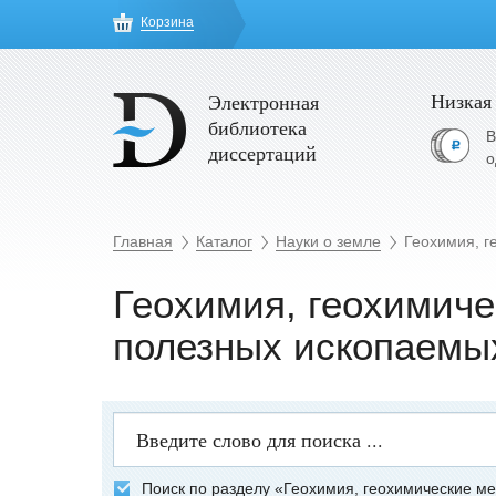
Корзина
Низкая
Электронная
библиотека
В
диссертаций
о
Главная
Каталог
Науки о земле
Геохимия, г
Геохимия, геохимиче
полезных ископаемы
Поиск по разделу «Геохимия, геохимические м