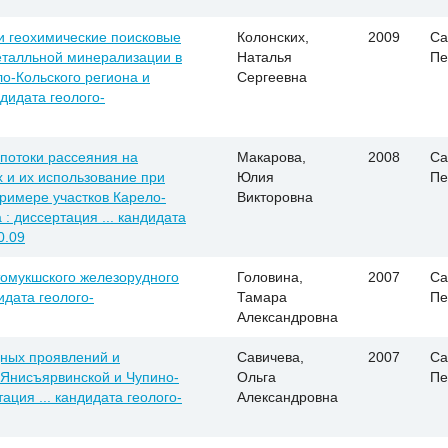
и геохимические поисковые
Колонских,
2009
Са
талльной минерализации в
Наталья
Пе
о-Кольского региона и
Сергеевна
ндидата геолого-
потоки рассеяния на
Макарова,
2008
Са
 и их использование при
Юлия
Пе
римере участков Карело-
Викторовна
 : диссертация ... кандидата
0.09
томукшского железорудного
Головина,
2007
Са
идата геолого-
Тамара
Пе
Александровна
дных проявлений и
Савичева,
2007
Са
 Янисъярвинской и Чупино-
Ольга
Пе
ция ... кандидата геолого-
Александровна