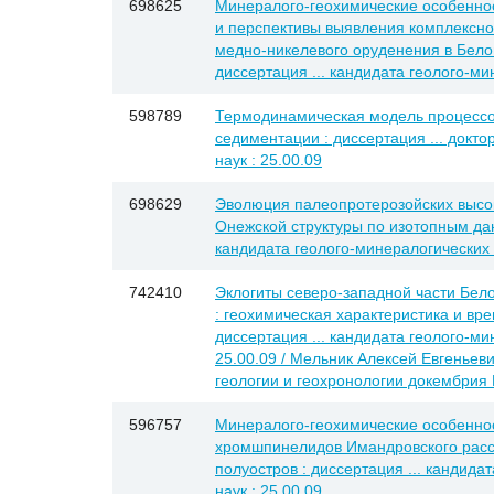
698625
Минералого-геохимические особенно
и перспективы выявления комплексно
медно-никелевого оруденения в Бело
диссертация ... кандидата геолого-ми
598789
Термодинамическая модель процессо
седиментации : диссертация ... докт
наук : 25.00.09
698629
Эволюция палеопротерозойских высо
Онежской структуры по изотопным дан
кандидата геолого-минералогических н
742410
Эклогиты северо-западной части Бел
: геохимическая характеристика и вр
диссертация ... кандидата геолого-ми
25.00.09 / Мельник Алексей Евгеньеви
геологии и геохронологии докембрия
596757
Минералого-геохимические особенно
хромшпинелидов Имандровского рассл
полуостров : диссертация ... кандида
наук : 25.00.09