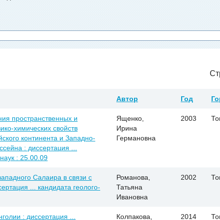
Ст
Автор
Год
Го
ния пространственных и
Ященко,
2003
То
ико-химических свойств
Ирина
ского континента и Западно-
Германовна
сейна : диссертация ...
аук : 25.00.09
ападного Салаира в связи с
Романова,
2002
То
ертация ... кандидата геолого-
Татьяна
Ивановна
олии : диссертация ...
Колпакова,
2014
То