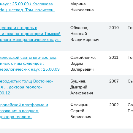
аук : 25.00.09 / Колпакова
Марина
ац. исслед. Том. политехн.
Николаевна
ества и его роль в
Обласов,
2010
То
и газа на территории Томской
Николай
еолого-минералогических наук :
Владимирович
женовской свиты юго-востока
Самойленко,
2011
То
анных с ним флюидов :
Вадим
нералогических наук : 25.00.09
Валерьевич
леродистых толщ Восточно-
Бушнев,
2007
Сы
 ... доктора геолого-
Дмитрий
00.12
Алексеевич
вропейской платформе и
Фелицын,
2002
Са
зования в позднем
Сергей
Пе
доктора геолого-
Борисович