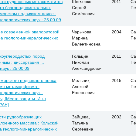
сти рудоносных метасоматитов
Шевченко,
2011
Са
го благороднометалльно-
Сергей
Пе
морском подвижном поясе :
Семёнович
нералогических наук : 25.00.09
в современной эвапоритовой
Чарыкова,
2004
Са
ора геолого-минералогических
Марина
Пе
Валентиновна
коуглеродистых пород
Гольцин,
2011
Са
ным : диссертация ...
Николай
Пе
аук : 25.00.09
Александрович
оморского подвижного пояса
Мельник,
2015
Са
емя метаморфизма :
Алексей
Пе
нералогических наук :
Евгеньевич
ч; [Место защиты: Ин-т
 РАН]
сти рудообразующих
Зайцева,
2002
Са
оенного массива : Кольский
Татьяна
Пе
та геолого-минералогических
Сергеевна