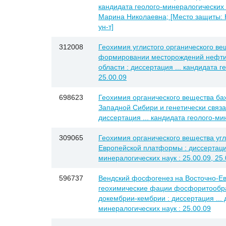
кандидата геолого-минералогических н
Марина Николаевна; [Место защиты: Н
ун-т]
312008
Геохимия углистого органического вещ
формировании месторождений нефти 
области : диссертация ... кандидата г
25.00.09
698623
Геохимия органического вещества ба
Западной Сибири и генетически связ
диссертация ... кандидата геолого-ми
309065
Геохимия органического вещества уг
Европейской платформы : диссертация
минералогических наук : 25.00.09, 25.
596737
Вендский фосфогенез на Восточно-Е
геохимические фации фосфоритообра
докембрии-кембрии : диссертация ... 
минералогических наук : 25.00.09