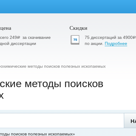
 цена
Скидки
сего 249
за скачивание
75 диссертаций за 4900
a
a
дной диссертации
по акции.
Подробнее
еохимические методы поисков полезных ископаемых
ские методы поисков
х
Н
етоды поисков полезных ископаемых»