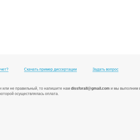
счет?
Скачать пример диссертации
Задать вопрос
ами или не правильный, то напишите нам
dissforall@gmail.com
и мы выполним в
с которой осуществлялась оплата.