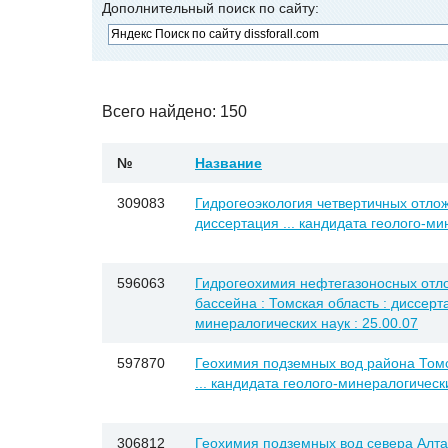
Дополнительный поиск по сайту:
Всего найдено: 150
№
Название
309083
Гидрогеоэкология четвертичных отлож
диссертация ... кандидата геолого-ми
596063
Гидрогеохимия нефтегазоносных отл
бассейна : Томская область : диссерта
минералогических наук : 25.00.07
597870
Геохимия подземных вод района Томс
... кандидата геолого-минералогически
306812
Геохимия подземных вод севера Алта