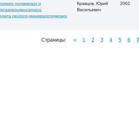
стояния подземных и
Кравцов, Юрий
2002
тегазоконденсатного
Васильевич
дидата геолого-минералогических
Страницы:
«
1
2
3
4
5
6