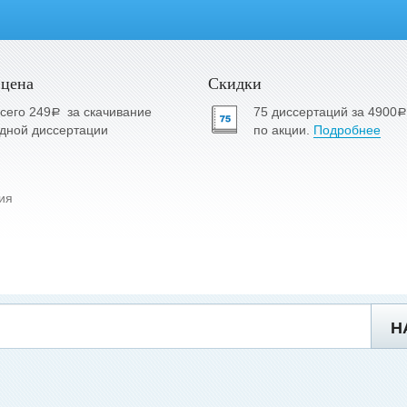
 цена
Скидки
сего 249
за скачивание
75 диссертаций за 4900
a
a
дной диссертации
по акции.
Подробнее
ия
Н