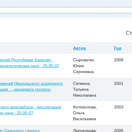
Ст
Автор
Год
ений Республики Хакасия :
Сыроватко,
2008
нералогических наук : 25.00.07
Юлия
Сергеевна
ожений Нюрольского осадочного
Силкина,
2001
ция ... кандидата геолого-
Татьяна
Николаевна
кого водозабора : диссертация
Колоколова,
2003
х наук : 25.00.07
Ольга
Васильевна
е-Саянского горного
Лепокурова,
2005