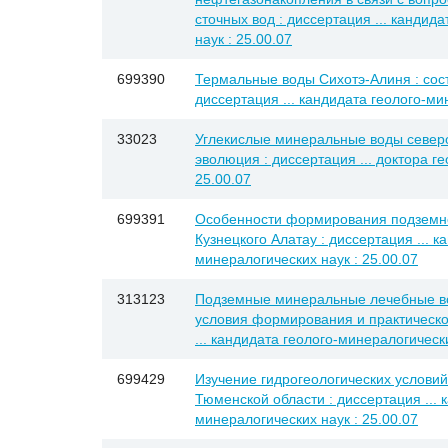
сточных вод : диссертация ... кандид
наук : 25.00.07
699390
Термальные воды Сихотэ-Алиня : сос
диссертация ... кандидата геолого-ми
33023
Углекислые минеральные воды северо
эволюция : диссертация ... доктора г
25.00.07
699391
Особенности формирования подземно
Кузнецкого Алатау : диссертация ... к
минералогических наук : 25.00.07
313123
Подземные минеральные лечебные во
условия формирования и практическо
... кандидата геолого-минералогически
699429
Изучение гидрогеологических услови
Тюменской области : диссертация ... 
минералогических наук : 25.00.07