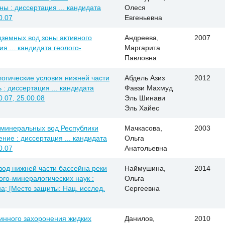
 : диссертация ... кандидата
Олеся
0.07
Евгеньевна
дземных вод зоны активного
Андреева,
2007
я ... кандидата геолого-
Маргарита
Павловна
логические условия нижней части
Абдель Азиз
2012
 : диссертация ... кандидата
Фавзи Махмуд
0.07, 25.00.08
Эль Шинави
Эль Хайес
 минеральных вод Республики
Мачкасова,
2003
ние : диссертация ... кандидата
Ольга
0.07
Анатольевна
од нижней части бассейна реки
Наймушина,
2014
лого-минералогических наук :
Ольга
а; [Место защиты: Нац. исслед.
Сергеевна
инного захоронения жидких
Данилов,
2010