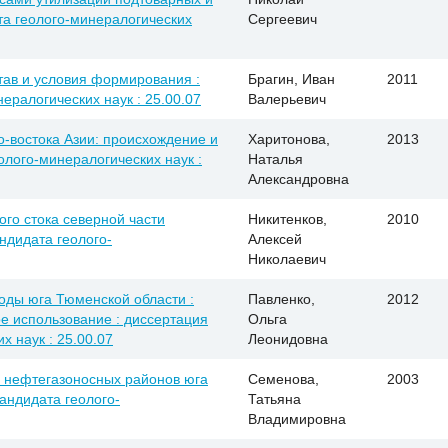
ата геолого-минералогических
Сергеевич
тав и условия формирования :
Брагин, Иван
2011
нералогических наук : 25.00.07
Валерьевич
-востока Азии: происхождение и
Харитонова,
2013
еолого-минералогических наук :
Наталья
Александровна
го стока северной части
Никитенков,
2010
андидата геолого-
Алексей
Николаевич
ды юга Тюменской области :
Павленко,
2012
е использование : диссертация
Ольга
х наук : 25.00.07
Леонидовна
й нефтегазоносных районов юга
Семенова,
2003
кандидата геолого-
Татьяна
Владимировна