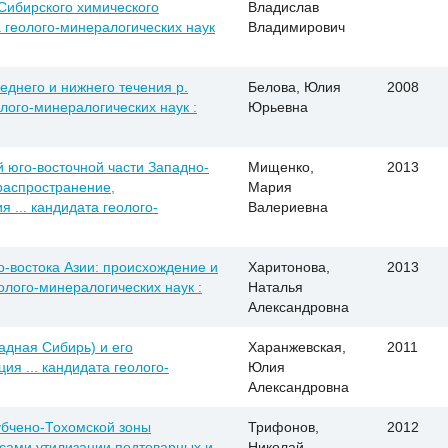
Сибирского химического
Владислав
а геолого-минералогических наук
Владимирович
еднего и нижнего течения р.
Белова, Юлия
2008
олого-минералогических наук :
Юрьевна
 юго-восточной части Западно-
Мищенко,
2013
распространение,
Мария
я ... кандидата геолого-
Валериевна
-востока Азии: происхождение и
Харитонова,
2013
еолого-минералогических наук :
Наталья
Александровна
адная Сибирь) и его
Харанжевская,
2011
ия ... кандидата геолого-
Юлия
Александровна
убчено-Тохомской зоны
Трифонов,
2012
осами утилизации подтоварных и
Николай