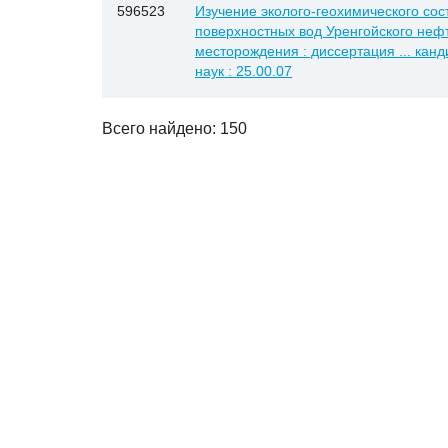
596523
Изучение эколого-геохимического со
поверхностных вод Уренгойского неф
месторождения : диссертация ... кан
наук : 25.00.07
Всего найдено: 150