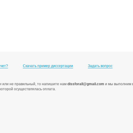
счет?
Скачать пример диссертации
Задать вопрос
ами или не правильный, то напишите нам
dissforall@gmail.com
и мы выполним в
с которой осуществлялась оплата.