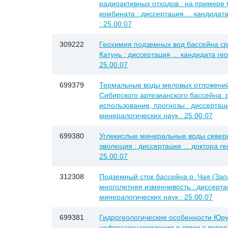
радиоактивных отходов : на примере 
комбината : диссертация ... кандидат
: 25.00.07
309222
Геохимия подземных вод бассейна ср
Катунь : диссертация ... кандидата ге
25.00.07
699379
Термальные воды меловых отложений
Сибирского артезианского бассейна: 
использование, прогнозы : диссертаци
минералогических наук : 25.00.07
699380
Углекислые минеральные воды северо
эволюция : диссертация ... доктора г
25.00.07
312308
Подземный сток бассейна р. Чая (Зап
многолетняя изменчивость : диссертац
минералогических наук : 25.00.07
699381
Гидрогеологические особенности Юр
нефтегазонакопления в связи с вопр