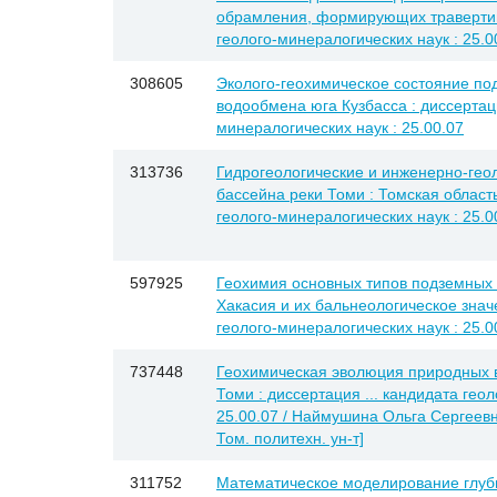
обрамления, формирующих травертины
геолого-минералогических наук : 25.0
308605
Эколого-геохимическое состояние по
водообмена юга Кузбасса : диссертаци
минералогических наук : 25.00.07
313736
Гидрогеологические и инженерно-гео
бассейна реки Томи : Томская область
геолого-минералогических наук : 25.0
597925
Геохимия основных типов подземных
Хакасия и их бальнеологическое значе
геолого-минералогических наук : 25.0
737448
Геохимическая эволюция природных в
Томи : диссертация ... кандидата гео
25.00.07 / Наймушина Ольга Сергеевн
Том. политехн. ун-т]
311752
Математическое моделирование глуб