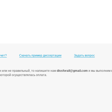
счет?
Скачать пример диссертации
Задать вопрос
ами или не правильный, то напишите нам
dissforall@gmail.com
и мы выполним в
с которой осуществлялась оплата.