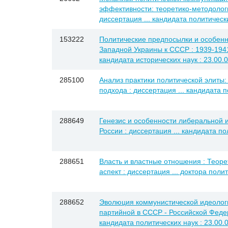
эффективности: теоретико-методологи
диссертация ... кандидата политически
153222
Политические предпосылки и особен
Западной Украины к СССР : 1939-1941 г
кандидата исторических наук : 23.00.0
285100
Анализ практики политической элиты:
подхода : диссертация ... кандидата п
288649
Генезис и особенности либеральной и
России : диссертация ... кандидата по
288651
Власть и властные отношения : Теор
аспект : диссертация ... доктора полит
288652
Эволюция коммунистической идеологи
партийной в СССР - Российской Федер
кандидата политических наук : 23.00.