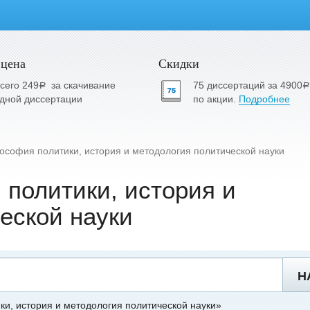
 цена
Скидки
сего 249
за скачивание
75 диссертаций за 4900
a
a
дной диссертации
по акции.
Подробнее
ософия политики, история и методология политической науки
политики, история и
еской науки
Н
и, история и методология политической науки»