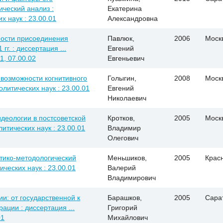
ческий анализ :
Екатерина
х наук : 23.00.01
Александровна
ности присоединения
Павлюк,
2006
Моск
г. : диссертация ...
Евгений
1, 07.00.02
Евгеньевич
 возможности когнитивного
Голыгин,
2008
Моск
олитических наук : 23.00.01
Евгений
Николаевич
деологии в постсоветской
Кротков,
2005
Моск
литических наук : 23.00.01
Владимир
Олегович
етико-методологический
Меньшиков,
2005
Крас
ических наук : 23.00.01
Валерий
Владимирович
и: от государственной к
Барашков,
2005
Сара
ации : диссертация ...
Григорий
01
Михайлович