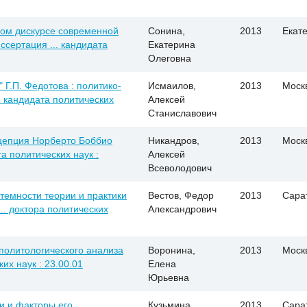
ком дискурсе современной
Сонина,
2013
Екат
ссертация ... кандидата
Екатерина
Олеговна
 Г.П. Федотова : политико-
Исмаилов,
2013
Моск
. кандидата политических
Алексей
Станиславович
нцепция Норберто Боббио
Никандров,
2013
Моск
та политических наук :
Алексей
Всеволодович
темности теории и практики
Вестов, Федор
2013
Сара
... доктора политических
Александрович
политологического анализа
Воронина,
2013
Моск
ких наук : 23.00.01
Елена
Юрьевна
и и факторы его
Кузьмина,
2013
Сара