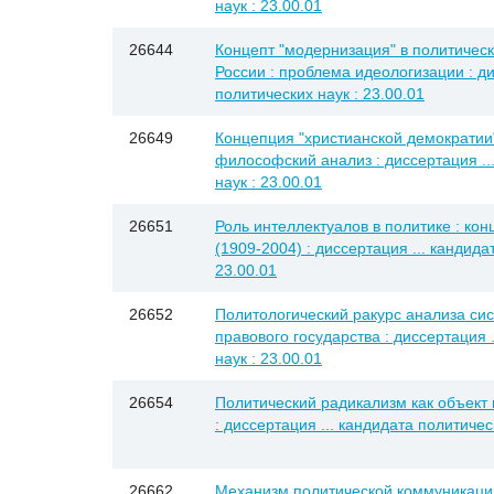
наук : 23.00.01
26644
Концепт "модернизация" в политичес
России : проблема идеологизации : ди
политических наук : 23.00.01
26649
Концепция "христианской демократии"
философский анализ : диссертация ..
наук : 23.00.01
26651
Роль интеллектуалов в политике : ко
(1909-2004) : диссертация ... кандида
23.00.01
26652
Политологический ракурс анализа сис
правового государства : диссертация 
наук : 23.00.01
26654
Политический радикализм как объект 
: диссертация ... кандидата политичес
26662
Механизм политической коммуникаци