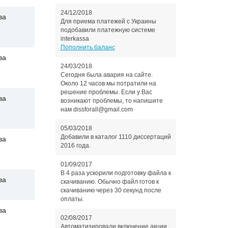
24/12/2018
ва
Для приема платежей с Украины
подобавили платежную системе
interkassa
Пополнить баланс
ва
24/03/2018
Сегодня была авария на сайте.
Около 12 часов мы потратили на
решение проблемы. Если у Вас
ва
возникают проблемы, то напишите
нам dissforall@gmail.com
05/03/2018
Добавили в каталог 1110 диссертаций
ва
2016 года.
01/09/2017
В 4 раза ускорили подготовку файла к
ва
скачиванию. Обычно файл готов к
скачиванию через 30 секунд после
оплаты.
ва
02/08/2017
Автоматизировали включение акции