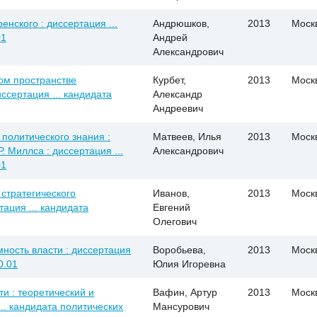
нского : диссертация ...
Андрюшков,
2013
Моск
01
Андрей
Александрович
ом пространстве
Курбет,
2013
Моск
иссертация ... кандидата
Александр
Андреевич
 политического знания :
Матвеев, Илья
2013
Моск
. Миллса : диссертация ...
Александрович
01
стратегического
Иванов,
2013
Моск
ация ... кандидата
Евгений
Олегович
ность власти : диссертация
Воробьева,
2013
Моск
0.01
Юлия Игоревна
и : теоретический и
Вафин, Артур
2013
Моск
.. кандидата политических
Мансурович