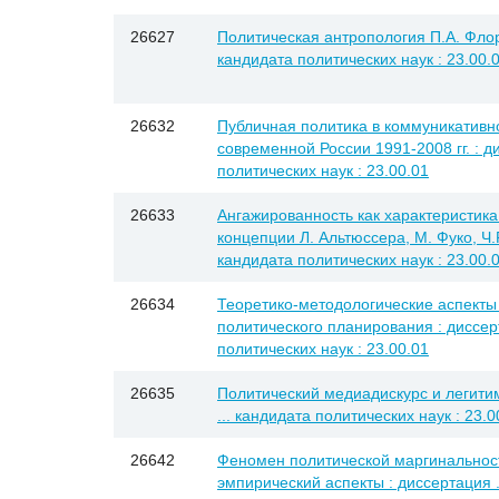
26627
Политическая антропология П.А. Флоре
кандидата политических наук : 23.00.
26632
Публичная политика в коммуникативн
современной России 1991-2008 гг. : д
политических наук : 23.00.01
26633
Ангажированность как характеристика
концепции Л. Альтюссера, М. Фуко, Ч.Р
кандидата политических наук : 23.00.
26634
Теоретико-методологические аспекты 
политического планирования : диссерт
политических наук : 23.00.01
26635
Политический медиадискурс и легитим
... кандидата политических наук : 23.0
26642
Феномен политической маргинальност
эмпирический аспекты : диссертация .