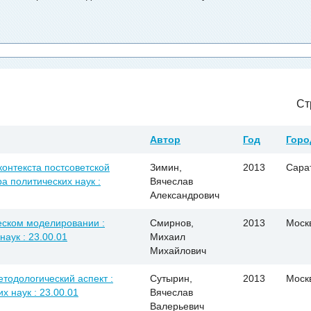
Ст
Автор
Год
Горо
онтекста постсоветской
Зимин,
2013
Сара
ра политических наук :
Вячеслав
Александрович
еском моделировании :
Смирнов,
2013
Моск
наук : 23.00.01
Михаил
Михайлович
етодологический аспект :
Сутырин,
2013
Моск
х наук : 23.00.01
Вячеслав
Валерьевич