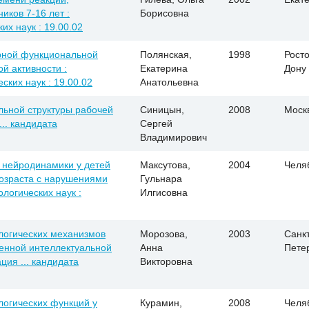
иков 7-16 лет :
Борисовна
их наук : 19.00.02
рной функциональной
Полянская,
1998
Росто
й активности :
Екатерина
Дону
ских наук : 19.00.02
Анатольевна
льной структуры рабочей
Синицын,
2008
Моск
... кандидата
Сергей
Владимирович
 нейродинамики у детей
Максутова,
2004
Челя
озраста с нарушениями
Гульнара
ологических наук :
Илгисовна
логических механизмов
Морозова,
2003
Санкт
енной интеллектуальной
Анна
Пете
ция ... кандидата
Викторовна
огических функций у
Курамин,
2008
Челя