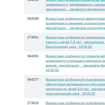
тревожности и темперамента у школьн
диссертация ... кандидата биологическ
564189
Возрастные особенности межполуша
асимметрии в динамике психомоторно
диссертация ... кандидата психологиче
273001
Возрастные особенности операциона
памяти у детей 7-8 лет : диссертация 
биологических наук : 19.00.02
564301
Возрастные особенности показателей
дошкольного и младшего школьного в
зрения : диссертация ... кандидата би
19.00.02
564277
Возрастные особенности психофизио
обеспечения мотивационно-обусловл
деятельности детей 4-8 лет : диссерта
психологических наук : 19.00.02
273010
Возрастные особенности психофизиол