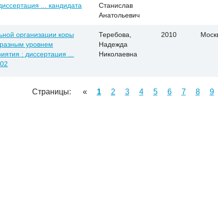
диссертация ... кандидата
Станислав
Анатольевич
ьной организации коры
Теребова,
2010
Моск
с разным уровнем
Надежда
ятия : диссертация ...
Николаевна
.02
Страницы:
«
1
2
3
4
5
6
7
8
9