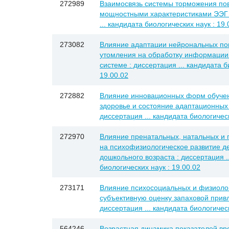
272989
Взаимосвязь системы торможения пов
мощностными характеристиками ЭЭГ 
... кандидата биологических наук : 19.
273082
Влияние адаптации нейрональных по
утомления на обработку информации 
системе : диссертация ... кандидата б
19.00.02
272882
Влияние инновационных форм обучен
здоровье и состояние адаптационных 
диссертация ... кандидата биологическ
272970
Влияние пренатальных, натальных и 
на психофизиологическое развитие д
дошкольного возраста : диссертация .
биологических наук : 19.00.02
273171
Влияние психосоциальных и физиоло
субъективную оценку запаховой привл
диссертация ... кандидата биологическ
564246
Возрастная динамика показателей вр