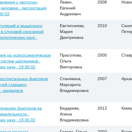
едения с частотно-
Левин,
2008
Ново
человека : диссертация
Евгений
00.02
Андреевич
пуляций и мышечного
Евстигнеева,
2010
Санкт
в слуховой сенсорной
Мария
Пете
иологических наук :
Дмитриевна
ия на психосоматическое
Прасолова,
2005
Став
систем школьников :
Ольга
их наук : 19.00.02
Викторовна
постнатальных факторов
Станякина,
2007
Арха
етей старшего
Маргарита
.. кандидата
Владимировна
гических факторов на
Бедарева,
2012
Кеме
екательности :
Алена
их наук : 19.00.02
Владимировна
емени реакции,
Гилева, Ольга
2002
Екат