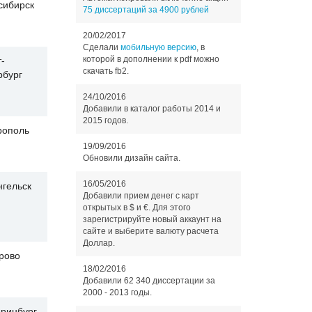
сибирск
75 диссертаций за 4900 рублей
20/02/2017
Сделали
мобильную версию
, в
которой в дополнении к pdf можно
-
скачать fb2.
рбург
24/10/2016
Добавили в каталог работы 2014 и
2015 годов.
рополь
19/09/2016
Обновили дизайн сайта.
16/05/2016
нгельск
Добавили прием денег с карт
открытых в $ и €. Для этого
зарегистрируйте новый аккаунт на
сайте и выберите валюту расчета
Доллар.
рово
18/02/2016
Добавили 62 340 диссертации за
2000 - 2013 годы.
еринбург