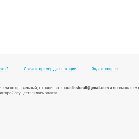
счет?
Скачать пример диссертации
Задать вопрос
ами или не правильный, то напишите нам
dissforall@gmail.com
и мы выполним в
с которой осуществлялась оплата.