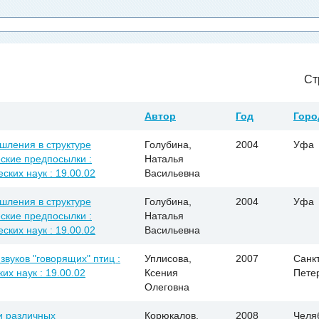
Ст
Автор
Год
Горо
шления в структуре
Голубина,
2004
Уфа
ские предпосылки :
Наталья
ских наук : 19.00.02
Васильевна
шления в структуре
Голубина,
2004
Уфа
ские предпосылки :
Наталья
ских наук : 19.00.02
Васильевна
звуков "говорящих" птиц :
Уплисова,
2007
Санкт
их наук : 19.00.02
Ксения
Пете
Олеговна
и различных
Корюкалов,
2008
Челя