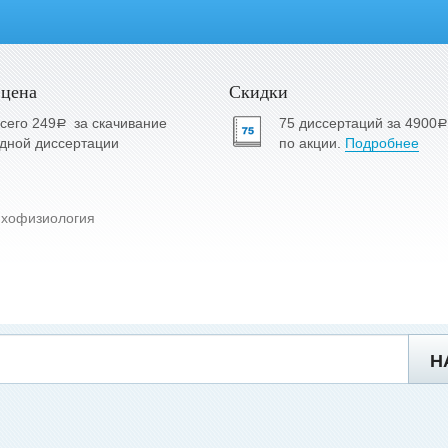
 цена
Скидки
сего 249
за скачивание
75 диссертаций за 4900
a
a
дной диссертации
по акции.
Подробнее
хофизиология
Н