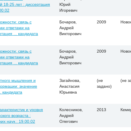
 18-25 лет : диссертация
Юрий
00.02
Игоревич
ожности: связь с
Бочаров,
2009
Ново
ми ответами на
Андрей
тация ... кандидата
Викторович
ожности: связь с
Бочаров,
2009
Ново
ми ответами на
Андрей
тация ... кандидата
Викторович
нтного мышления и
Загайнова,
(не
(не з
ормации: значение
Анастасия
задано)
. кандидата
Юрьевна
арактеристик и уровня
Колесников,
2013
Кеме
кого возраста :
Андрей
их наук : 19.00.02
Олегович