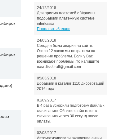
24/12/2018
Для приема платежей с Украины
подобавили платежную системе
сибирск
interkassa
Пополнить баланс
24/03/2018
Сегодня была авария на сайте.
Около 12 часов мы потратили на
сибирск
решение проблемы. Если у Вас
возникают проблемы, то напишите
нам dissforall@gmail.com
05/03/2018
Добавили в каталог 1110 диссертаций
адано)
2016 года.
01/09/2017
В 4 раза ускорили подготовку файла к
скачиванию. Обычно файл готов к
скачиванию через 30 секунд после
рово
оплаты.
02/08/2017
Автоматизировали включение акции