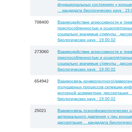
функциональных состояниях у юношей
... кандидата биологических наук : 19.
708400
Взаимодействие агрессивности и трев
приспособленностью и осцилляторны
социально значимые стимулы : диссер
биологических наук : 19.00.02
273060
Взаимодействие агрессивности и трев
приспособленностью и осцилляторны
социально значимые стимулы : диссер
биологических наук : 19.00.02
654942
Взаимосвязь конвергентного/диверге
полушарных процессов селекции инф
моторной асимметрии :диссертация ..
биологических наук : 19.00.02
25021
Взаимосвязь психофизиологических х
артериального давления у лиц юношес
диссертация ... кандидата биологическ