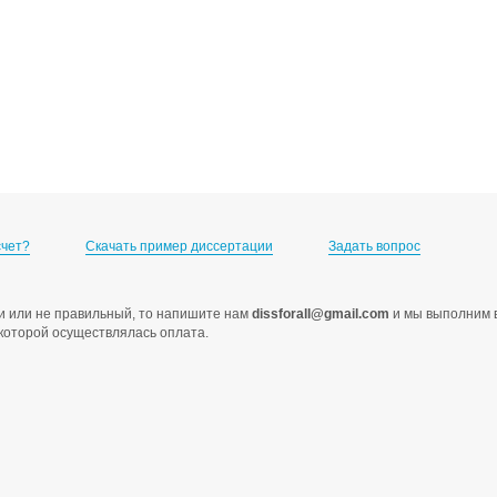
счет?
Скачать пример диссертации
Задать вопрос
ами или не правильный, то напишите нам
dissforall@gmail.com
и мы выполним в
с которой осуществлялась оплата.