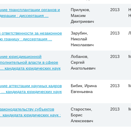
ние трансплантации органов и
Прилуков,
2013
Н
дерации : диссертация ...
Максим
Н
Дмитриевич
ответственности за незаконное
Зарубин,
2013
Л
границу : диссертация ...
Николай
Николаевич
ание юрисдикционной
Лобанов,
2013
М
полнительной власти в сфере
Сергей
... кандидата юридических наук
Анатольевич
ние аттестации научных кадров
Бибик, Ирина
2013
М
... кандидата юридических наук
Евгеньевна
законодательству субъектов
Старостин,
2013
М
. кандидата юридических наук :
Борис
Алексеевич