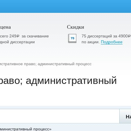
 цена
Скидки
сего 249
за скачивание
75 диссертаций за 4900
a
a
дной диссертации
по акции.
Подробнее
стративное право; административный процесс
раво; административный
Н
дминистративный процесс»