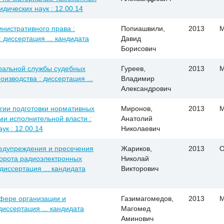
идических наук : 12.00.14
нистративного права :
Попиашвили,
2013
М
 диссертация ... кандидата
Давид
Борисович
ральной службы судебных
Гуреев,
2013
М
изводства : диссертация ...
Владимир
Александрович
гии подготовки нормативных
Миронов,
2013
М
и исполнительной власти :
Анатолий
ук : 12.00.14
Николаевич
едупреждения и пресечения
Жариков,
2013
О
орота радиоэлектронных
Николай
диссертация ... кандидата
Викторович
сфере организации и
Газимагомедов,
2013
М
иссертация ... кандидата
Магомед
Аминович