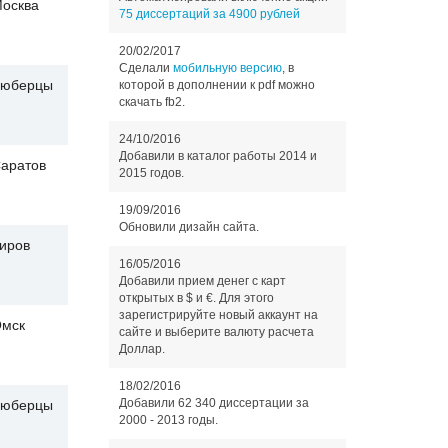
осква
75 диссертаций за 4900 рублей
20/02/2017
Сделали
мобильную версию
, в
юберцы
которой в дополнении к pdf можно
скачать fb2.
24/10/2016
Добавили в каталог работы 2014 и
аратов
2015 годов.
19/09/2016
Обновили дизайн сайта.
иров
16/05/2016
Добавили прием денег с карт
открытых в $ и €. Для этого
зарегистрируйте новый аккаунт на
мск
сайте и выберите валюту расчета
Доллар.
18/02/2016
Добавили 62 340 диссертации за
юберцы
2000 - 2013 годы.