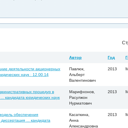
Ст
Автор
Год
Г
ание деятельности акционерных
Павлюк,
2013
М
идических наук : 12.00.14
Альберт
Валентинович
дминистративных процедур в
Марифхонов,
2013
М
... кандидата юридических наук
Расулжон
Нурматович
модель обеспечения
Касаткина,
2013
М
 диссертация ... кандидата
Анна
Александровна