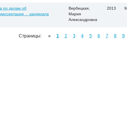
а по делам об
Вербицкая,
2013
М
иссертация ... кандидата
Мария
Александровна
Страницы:
«
1
2
3
4
5
6
7
8
9