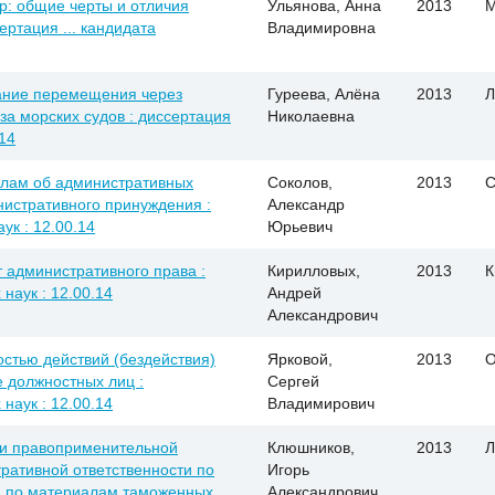
р: общие черты и отличия
Ульянова, Анна
2013
М
ертация ... кандидата
Владимировна
ание перемещения через
Гуреева, Алёна
2013
Л
а морских судов : диссертация
Николаевна
.14
елам об административных
Соколов,
2013
С
истративного принуждения :
Александр
ук : 12.00.14
Юрьевич
 административного права :
Кирилловых,
2013
К
наук : 12.00.14
Андрей
Александрович
остью действий (бездействия)
Ярковой,
2013
О
 должностных лиц :
Сергей
наук : 12.00.14
Владимирович
 и правоприменительной
Клюшников,
2013
Л
ративной ответственности по
Игорь
: по материалам таможенных
Александрович