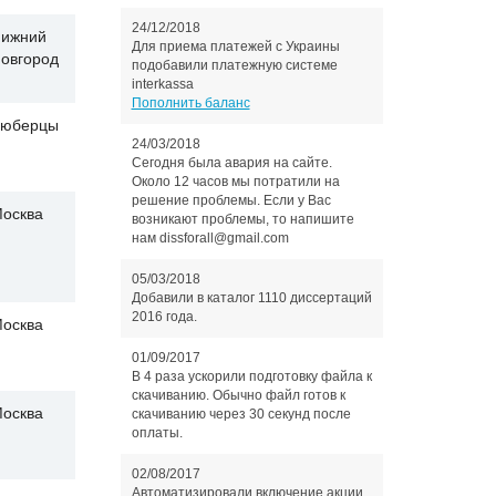
24/12/2018
ижний
Для приема платежей с Украины
овгород
подобавили платежную системе
interkassa
Пополнить баланс
юберцы
24/03/2018
Сегодня была авария на сайте.
Около 12 часов мы потратили на
решение проблемы. Если у Вас
осква
возникают проблемы, то напишите
нам dissforall@gmail.com
05/03/2018
Добавили в каталог 1110 диссертаций
2016 года.
осква
01/09/2017
В 4 раза ускорили подготовку файла к
скачиванию. Обычно файл готов к
осква
скачиванию через 30 секунд после
оплаты.
02/08/2017
Автоматизировали включение акции