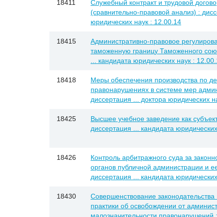
18411
Служебный контракт и трудовой догово
(сравнительно-правовой анализ) : дисс
юридических наук : 12.00.14
18415
Административно-правовое регулиров
таможенную границу Таможенного союз
... кандидата юридических наук : 12.00
18418
Меры обеспечения производства по д
правонарушениях в системе мер админ
диссертация ... доктора юридических на
18425
Высшее учебное заведение как субъект
диссертация ... кандидата юридических 
18426
Контроль арбитражного суда за законн
органов публичной администрации и ее
диссертация ... кандидата юридических 
18430
Совершенствование законодательства
практики об освобождении от админист
малозначительности правонарушений 