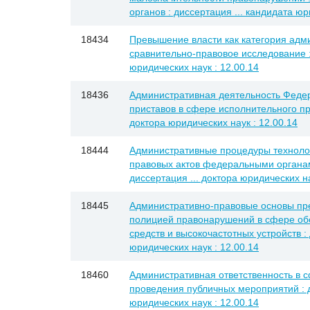
органов : диссертация ... кандидата юр
18434
Превышение власти как категория адми
сравнительно-правовое исследование :
юридических наук : 12.00.14
18436
Административная деятельность Феде
приставов в сфере исполнительного про
доктора юридических наук : 12.00.14
18444
Административные процедуры техноло
правовых актов федеральными органам
диссертация ... доктора юридических на
18445
Административно-правовые основы пр
полицией правонарушений в сфере об
средств и высокочастотных устройств : 
юридических наук : 12.00.14
18460
Административная ответственность в 
проведения публичных мероприятий : д
юридических наук : 12.00.14