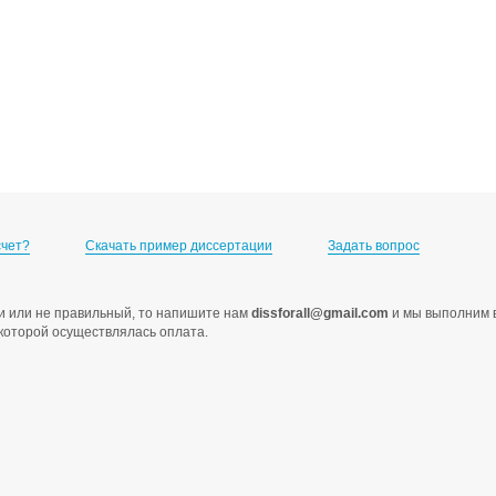
счет?
Скачать пример диссертации
Задать вопрос
ами или не правильный, то напишите нам
dissforall@gmail.com
и мы выполним в
с которой осуществлялась оплата.