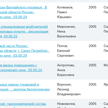
ко-Валдайского поозерья : В
Колмаков,
2005
Са
ской области России :
Павел
Пе
х наук : 03.00.24
Юрьевич
 специализации возбудителей
Мироненко,
2005
Са
ерновых культур : диссертация
Нина
Пе
24, 03.00.15
Васильевна
ой части России :
Попов,
2005
Са
 области, г. Санкт-Петербург :
Евгений
Пе
х наук : 03.00.24
Сергеевич
 в жилых помещениях г.
Антропова,
2005
Мо
логических наук : 03.00.24,
Анна
Борисовна
алых озерах тундровой и
Воронин,
2005
Яр
ация ... доктора биологических
Леонид
Владимирович
ии: таксономический состав,
Новожилов,
2005
Са