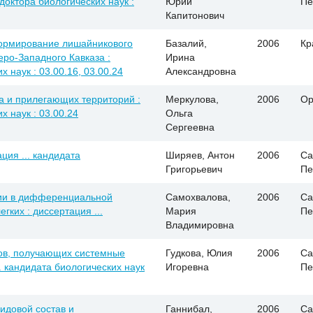
 доктора биологических наук :
Юрий
Пе
Капитонович
формирование лишайникового
Базалий,
2006
Кр
ро-Западного Кавказа :
Ирина
х наук : 03.00.16, 03.00.24
Александровна
 и прилегающих территорий :
Меркулова,
2006
Ор
х наук : 03.00.24
Ольга
Сергеевна
ция ... кандидата
Ширяев, Антон
2006
Са
Григорьевич
Пе
ии в дифференциальной
Самохвалова,
2006
Са
гких : диссертация ...
Мария
Пе
Владимировна
тов, получающих системные
Гудкова, Юлия
2006
Са
. кандидата биологических наук
Игоревна
Пе
видовой состав и
Ганнибал,
2006
Са