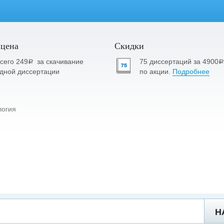
 цена
Скидки
сего 249
за скачивание
75 диссертаций за 4900
a
a
дной диссертации
по акции.
Подробнее
логия
Н