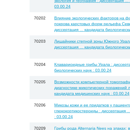
экология и география : диссертация ...
03.00.24
70202
Влияние экологических факторов на 
покрова карстовых форм рельефа Севе
диссертация ... кандидата биологически
70203
Лишайники степной зоны Южного Урала
диссертация ... кандидата биологически
70204
Клавариоидные грибы Урала : диссерта
биологических наук : 03.00.24
70205
Возможности компьютерной томограф
диагностике микотических поражений ле
кандидата медицинских наук : 03.00.24
70206
Микозы кожи и ее придатков у пациен
глюкокортикостероиды : диссертация ..
: 03.00.24
70209
Грибы рода Alternaria Nees на злаках: 