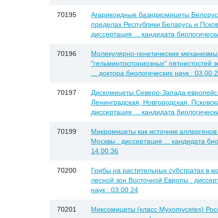
70195
Агарикоидные базидиомицеты Белорусс
пределах Республики Беларусь и Псков
диссертация ... кандидата биологически
70196
Молекулярно-генетические механизмы
"гельминтоспориозных" пятнистостей з
... доктора биологических наук : 03.00.
70197
Дискомицеты Северо-Запада европейск
Ленинградская, Новгородская, Псковская
диссертация ... кандидата биологически
70199
Микромицеты как источник аллергенов
Москвы : диссертация ... кандидата био
14.00.36
70200
Грибы на растительных субстратах в м
лесной зон Восточной Европы : диссерт
наук : 03.00.24
70201
Миксомицеты (класс Myxomycetes) Росс