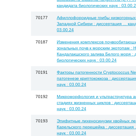
кандидата биологических наук : 03.00.
70177
Афиллофороидные грибы низкогорных
Западной Сибири : диссертация ... кан
03.00.24
70187
Изменения комплексов почвообитающи
зональных почв к морским экотопам :
Кандалакшского залива Белого моря : д
биологических наук : 03.00.24
70191
Факторы патогенности Cryptococcus Ne
патогенезе криптококкоза : диссертация
наук : 03.00.24
70192
Микроморфология и ультраструктура а
стадиях жизненных циклов : диссертаци
наук : 03.00.24
70193
Эпифитные лихеносинузии хвойных лес
Карельского перешейка : диссертация .
наук : 03.00.24