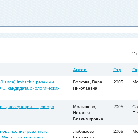
Ст
Автор
Год
Го
 (Lange) Imbach с разными
Волкова, Вера
2005
Мо
 ... кандидата биологических
Николаевна
: диссертация ... доктора
Малышева,
2005
Са
Наталья
Пе
Владимировна
нок лихенизированного
Любимова,
2005
Мо
. Wigg. : диссертация ...
Елизавета