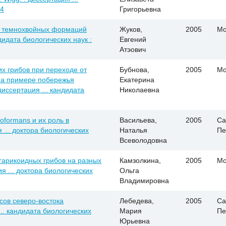
24
Григорьевна
 темнохвойных формаций
Жуков,
2005
Мо
дидата биологических наук :
Евгений
Атэович
х грибов при переходе от
Бубнова,
2005
Мо
 На примере побережья
Екатерина
иссертация ... кандидата
Николаевна
oformans и их роль в
Васильева,
2005
Са
 ... доктора биологических
Наталья
Пе
Всеволодовна
гарикоидных грибов на разных
Камзолкина,
2005
Мо
я ... доктора биологических
Ольга
Владимировна
ов северо-востока
Лебедева,
2005
Са
.. кандидата биологических
Мария
Пе
Юрьевна