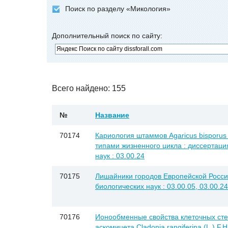
Поиск по разделу «Микология»
Дополнительный поиск по сайту:
Всего найдено: 155
№
Название
70174
Кариология штаммов Agaricus bisporus
типами жизненного цикла : диссертация
наук : 03.00.24
70175
Лишайники городов Европейской России 
биологических наук : 03.00.05, 03.00.24
70176
Ионообменные свойства клеточных сте
аскомицета Cladonia rangiferina (L.) F.H