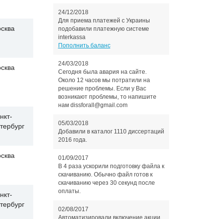
24/12/2018
Для приема платежей с Украины
сква
подобавили платежную системе
interkassa
Пополнить баланс
24/03/2018
сква
Сегодня была авария на сайте.
Около 12 часов мы потратили на
решение проблемы. Если у Вас
возникают проблемы, то напишите
нам dissforall@gmail.com
нкт-
05/03/2018
тербург
Добавили в каталог 1110 диссертаций
2016 года.
сква
01/09/2017
В 4 раза ускорили подготовку файла к
скачиванию. Обычно файл готов к
скачиванию через 30 секунд после
оплаты.
нкт-
тербург
02/08/2017
Автоматизировали включение акции