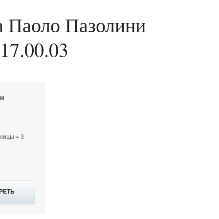
а Паоло Пазолини
 17.00.03
йн
ницы = 3
РЕТЬ